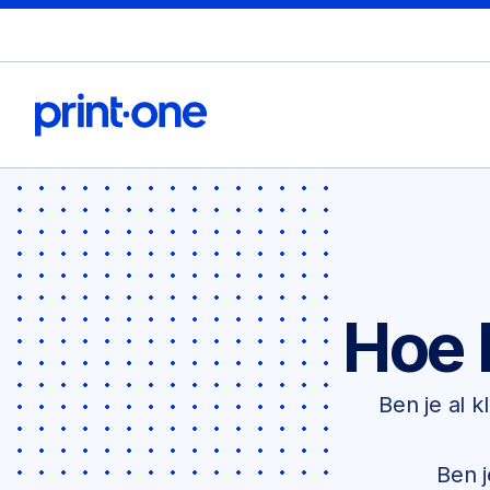
Hoe 
Ben je al 
Ben j