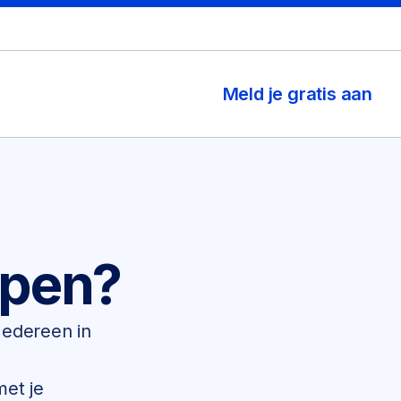
Meld je gratis aan
lpen?
 Iedereen in
.
met je