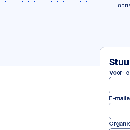
opne
Stuu
Voor- 
E-mail
Organis