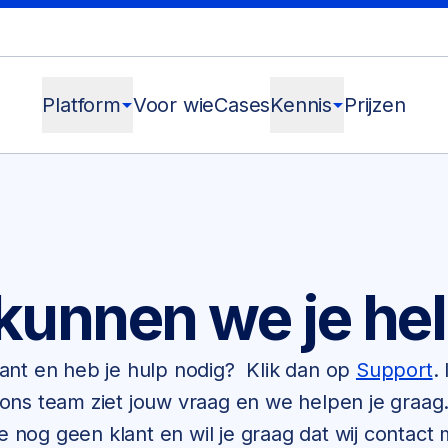
Platform
arrow_drop_down
Voor wie
Cases
Kennis
arrow_drop_down
Prijzen
kunnen we je he
klant en heb je hulp nodig? Klik dan op
Support
.
ons team ziet jouw vraag en we helpen je graag
e nog geen klant en wil je graag dat wij contact 