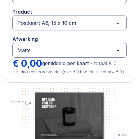
Product
arrow_drop_down
Afwerking
arrow_drop_down
€ 0,00
gemiddeld per kaart
-
totaal
€ 0
Incl. drukken en verzenden (excl. € 0 btw, totaal incl. btw: € 0 )