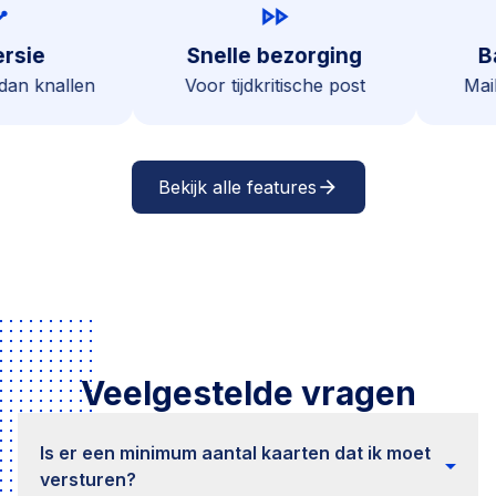
insights
fast_forward
nversie
Snelle bezorging
ten, dan knallen
Voor tijdkritische post
Bekijk alle features
arrow_forward
Veelgestelde vragen
Is er een minimum aantal kaarten dat ik moet
arrow_drop_down
versturen?