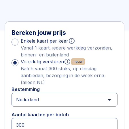
Bereken jouw prijs
info
Enkele kaart per keer
Vanaf 1 kaart, iedere werkdag verzonden,
binnen- en buitenland
info
Voordelig versturen
nieuw!
Batch vanaf 300 stuks, op dinsdag
aanbieden, bezorging in de week erna
(alleen NL)
Bestemming
arrow_drop_down
Aantal kaarten per batch