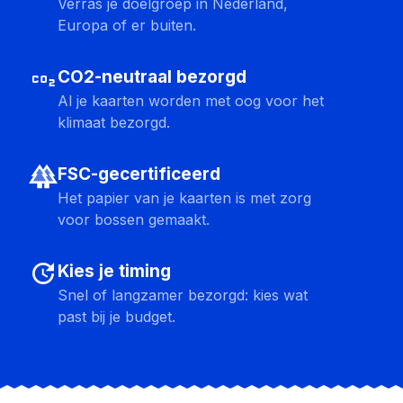
Verras je doelgroep in Nederland,
Europa of er buiten.
co2
CO2-neutraal bezorgd
Al je kaarten worden met oog voor het
klimaat bezorgd.
forest
FSC-gecertificeerd
Het papier van je kaarten is met zorg
voor bossen gemaakt.
update
Kies je timing
Snel of langzamer bezorgd: kies wat
past bij je budget.