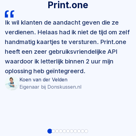
Print.one
sturen.
Luxembourg
Hoe zit dat dan met e-mail? E-mail is geen opt-
Macedonia
out maar een opt-in kanaal en daar gelden
Ik wil klanten de aandacht geven die ze
andere regels voor. Opt-in betekent dat je vooraf
verdienen. Helaas had ik niet de tijd om zelf
Malta
toestemming nodig hebt van de ontvanger. Bij
handmatig kaartjes te versturen. Print.one
gewone direct marketing (post, telefoon) heb je
Moldova
dus vooraf geen toestemming nodig, bij digitale
heeft een zeer gebruiksvriendelijke API
Monaco
direct marketing heb je vooraf wel toestemming
waardoor ik letterlijk binnen 2 uur mijn
nodig.
Montenegro
oplossing heb geïntegreerd.
Koen
van der Velden
Netherlands
Eigenaar
bij
Donskussen.nl
Norway
Poland
Portugal
Romania