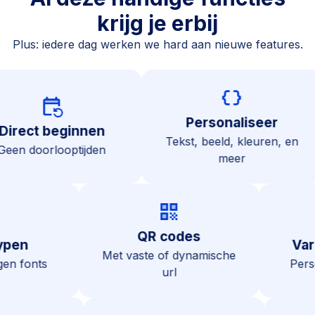
krijg je erbij
Plus: iedere dag werken we hard aan nieuwe features.
data_object
event_repeat
Personaliseer
Direct beginnen
Tekst, beeld, kleuren, 
Geen doorlooptijden
meer
qr_code
add
QR codes
n
Variabe
Met vaste of dynamische
onts
Personalis
url