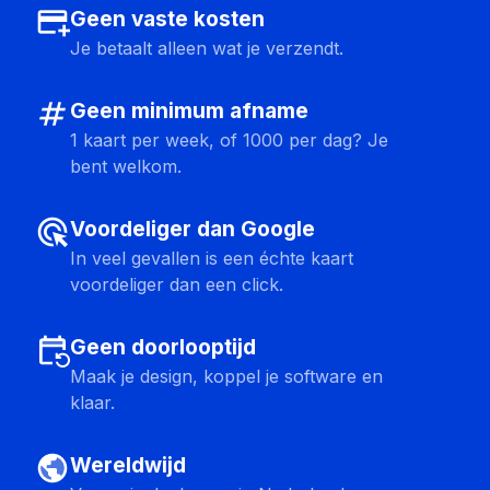
add_card
Geen vaste kosten
Je betaalt alleen wat je verzendt.
numbers
Geen minimum afname
1 kaart per week, of 1000 per dag? Je
bent welkom.
ads_click
Voordeliger dan Google
In veel gevallen is een échte kaart
voordeliger dan een click.
event_repeat
Geen doorlooptijd
Maak je design, koppel je software en
klaar.
public
Wereldwijd