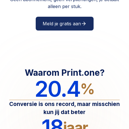
alleen per stuk.
Meld je gratis aan
arrow_forward
Waarom Print.one?
20.4
%
Conversie is ons record, maar misschien
kun jij dat beter
18
jaar